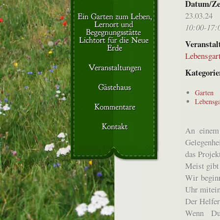
Datum/Ze
23.03.24
10:00-17:
Veranstal
Lebensgar
Kategorie
Garten
Lebensg
An einem 
Gelegenhe
das Projek
Meist gibt
Wir begin
Uhr mitein
Der Helfer
Wenn Du