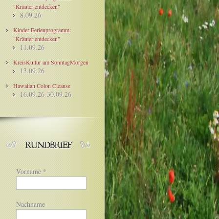
"Kräuter entdecken"
8.09.26
Kinder-Ferienprogramm:
"Kräuter entdecken"
11.09.26
KreisKultur am SonntagMorgen
13.09.26
Hawaiian Colon Cleanse
16.09.26-30.09.26
Vorname
*
Nachname