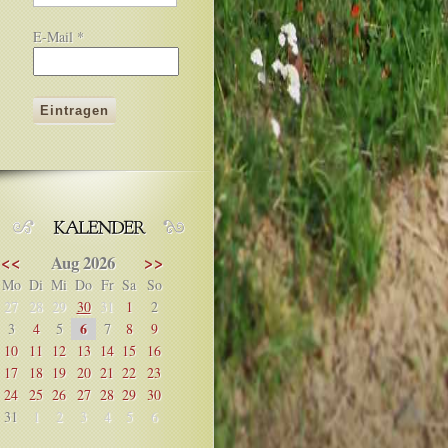
E-Mail
*
<<
Aug 2026
>>
Mo
Di
Mi
Do
Fr
Sa
So
27
28
29
30
31
1
2
6
3
4
5
7
8
9
10
11
12
13
14
15
16
17
18
19
20
21
22
23
24
25
26
27
28
29
30
31
1
2
3
4
5
6