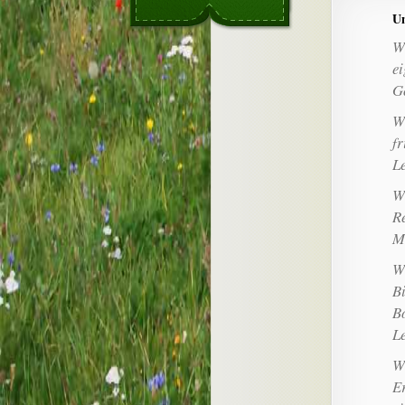
Un
W
e
Gö
W
f
L
W
R
Me
W
B
B
Le
W
E