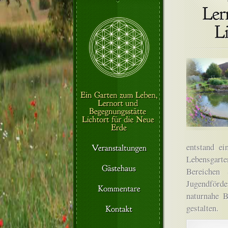
entstand e
Lebensgarte
Bereichen 
Jugendförd
naturnahe B
gestalten.