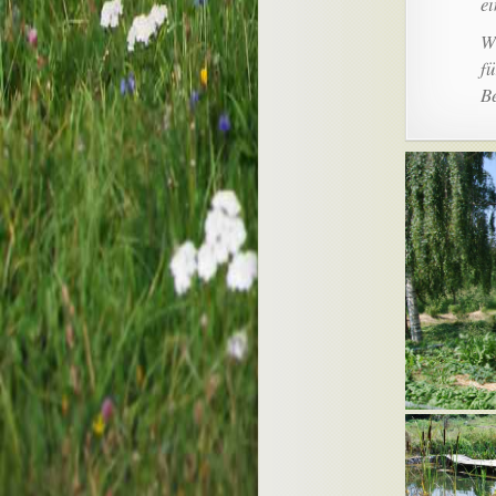
ei
W
fü
Be