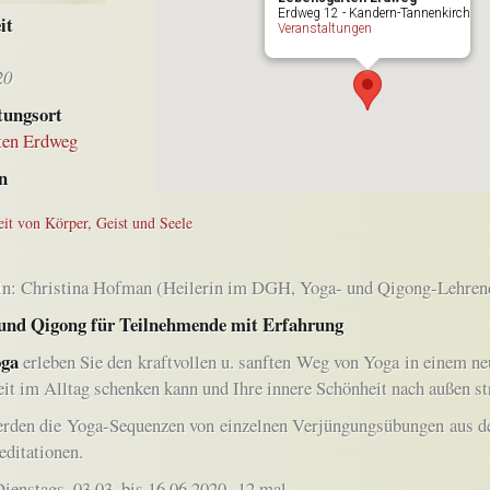
Erdweg 12 - Kandern-Tannenkirch
it
Veranstaltungen
20
tungsort
ten Erdweg
n
it von Körper, Geist und Seele
in: Christina Hofman (Heilerin im DGH, Yoga- und Qigong-Lehrende
und Qigong für Teilnehmende mit Erfahrung
oga
erleben Sie den kraftvollen u. sanften Weg von Yoga in einem n
it im Alltag schenken kann und Ihre innere Schönheit nach außen str
erden die Yoga-Sequenzen von einzelnen Verjüngungsübungen aus
ditationen.
ienstags, 03.03. bis 16.06.2020 12 mal