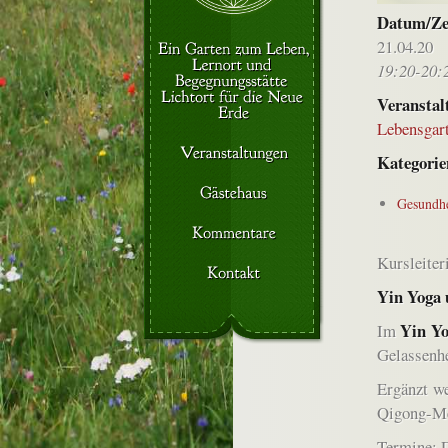
Datum/Ze
21.04.20
19:20-20:
Veranstal
Lebensgar
Kategorie
Gesundhe
Kursleiter
Yin Yoga 
Yin Y
Im
Gelassenhe
Ergänzt w
Qigong-Me
Termine: D