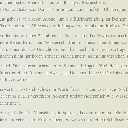
in chemisches Element – sondern flüssiges Bewusstsein.
l Deiner Gedanken, Deiner Emotionen, Deiner tiefsten Überzeugung
um geht es an diesem Abend: um die Rückverbindung zu Deinem e
Theorie, nicht als Wissensvermittlung – sondern als unmittelbare Er
oller, der seit über 25 Jahren das Wasser und das Bewusstsein erfo
dere Reise. Er ist kein Wissenschaftler im klassischen Sinne, son
ben. Einer, der das Unsichtbare sichtbar macht. In seinen Vorträge
schen nicht nur hören, sondern sich erinnern. Nicht nur verstehen, 
t wird Dich dieser Abend zum Staunen bringen. Vielleicht sche
 öffnet er einen Zugang zu etwas, das Du schon lange in Dir trägst u
endig zu werden.
rwartet, lässt sich schwer in Worte fassen – denn es ist kein Spekt
r etwas in Dir verschiebt. So sanft und unwiderruflich wie Wasser
n erinnert.
trag ist für alle Menschen, die spüren, dass da mehr ist. Für diej
tiefer zu gehen, alte Erinnerungen zu wecken und einen Schlüssel
.