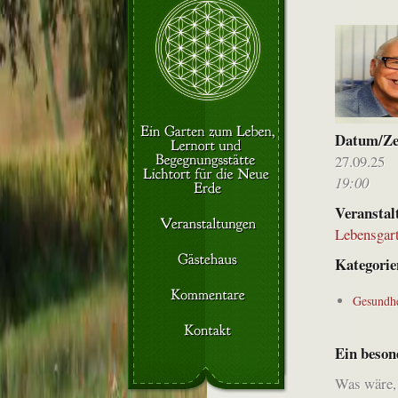
Datum/Ze
27.09.25
19:00
Veranstal
Lebensgar
Kategorie
Gesundhe
Ein beson
Was wäre, 