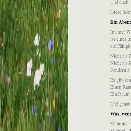
Und doch: 
Diese Sti
Ein Abend
In einer We
ist eines 
die Fähigk
Nicht als 
Nicht als 
Sondern al
Es gibt ein
Einen Raum
Ein Raum, 
Und genau 
Was, wenn
Mehr als e
Mehr als d