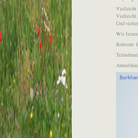
Vielleicht 
Vielleicht
Und vielle
Wir freuen
Referent: 
Teilnehmer
Anmeldung