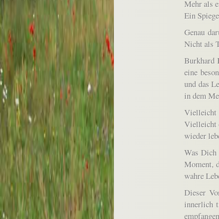
Mehr als e
Ein Spiege
Genau dar
Nicht als 
Burkhard K
eine beson
und das Le
in dem Men
Vielleich
Vielleicht
wieder leb
Was Dich e
Moment, de
wahre Lebe
Dieser Vor
innerlich 
empfangen