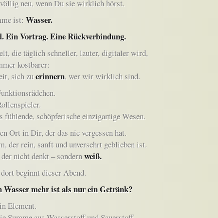
völlig neu, wenn Du sie wirklich hörst.
Wasser.
mme ist:
. Ein Vortrag. Eine Rückverbindung.
lt, die täglich schneller, lauter, digitaler wird,
immer kostbarer:
erinnern
eit, sich zu
, wer wir wirklich sind.
Funktionsrädchen.
Rollenspieler.
s fühlende, schöpferische einzigartige Wesen.
en Ort in Dir, der das nie vergessen hat.
, der rein, sanft und unversehrt geblieben ist.
weiß.
der nicht denkt – sondern
dort beginnt dieser Abend.
 Wasser mehr ist als nur ein Getränk?
in Element.
ie Summe aus Wasserstoff und Sauerstoff.