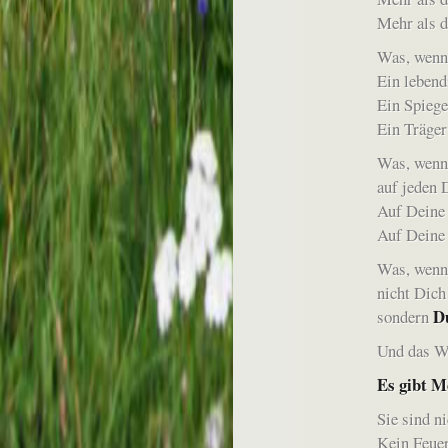
Mehr als d
Was, wen
Ein lebend
Ein Spiege
Ein Träger
Was, wenn
auf jeden 
Auf Deine
Auf Deine 
Was, wenn 
nicht Dich
D
sondern
Und das W
Es gibt M
Sie sind ni
Kein Feuer