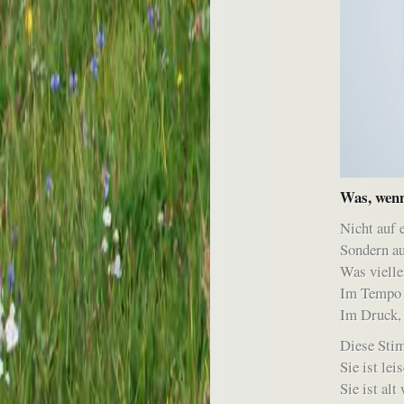
Was, wenn
Nicht auf
Sondern au
Was vielle
Im Tempo 
Im Druck, 
Diese Stim
Sie ist leis
Sie ist alt